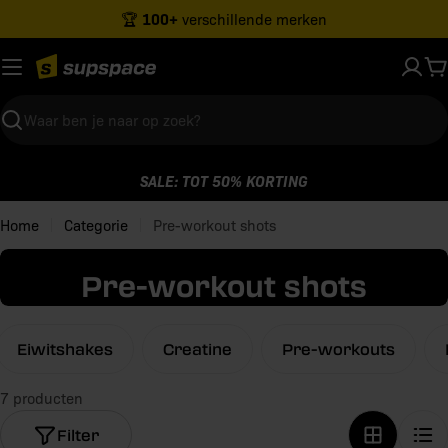
Ga
100+
🏆
verschillende merken
naar
inhoud
W
Zoeken
SALE: TOT 50% KORTING
Home
Categorie
Pre-workout shots
C
Pre-workout shots
a
t
Eiwitshakes
Creatine
Pre-workouts
e
7 producten
g
Filter