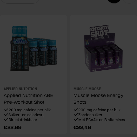
o
r
i
e
:
APPLIED NUTRITION
MUSCLE MOOSE
Applied Nutrition ABE
Muscle Moose Energy
Pre-workout Shot
Shots
200 mg cafeïne per blik
200 mg cafeïne per blik
Suiker- en calorievrij
Zonder suiker
Direct drinkbaar
Met BCAA's en B-vitamines
Reguliere
€22,99
Reguliere
€22,49
prijs
prijs