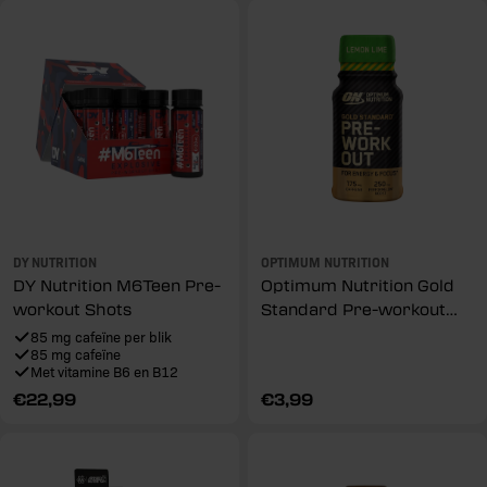
DY NUTRITION
OPTIMUM NUTRITION
DY Nutrition M6Teen Pre-
Optimum Nutrition Gold
workout Shots
Standard Pre-workout
Shot Lemon Lime (1 x 60
85 mg cafeïne per blik
85 mg cafeïne
ml)
Met vitamine B6 en B12
Reguliere
€22,99
Reguliere
€3,99
prijs
prijs