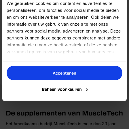
Belangrijke vraag!
We gebruiken cookies om content en advertenties te
Blijf op de hoogte van nieuwe producten,
slimme tips en exclusieve kortingen.
personaliseren, om functies voor social media te bieden
Wil jij nooit meer een goede deal missen én
en om ons websiteverkeer te analyseren. Ook delen we
Voornaam
5% korting op je volgende
profiteren van
informatie over uw gebruik van onze site met onze
aankoop?
partners voor social media, adverteren en analyse. Deze
partners kunnen deze gegevens combineren met andere
Email
MUSCLETECH
MUSCLETECH
informatie die u aan ze heeft verstrekt of die ze hebben
MuscleTech Mass Tech
MuscleTech Hydroxycut
Ja
Nee
verzameld op basis van uw gebruik van hun services.
Elite
Hardcore Super Elite (100
caps)
80 g eiwit per dosis
100 capsules
Weight gainer
Plantaardige ingrediënten
Nu inschrijven
10 g creatine monohydraat
Voor tijdens een cut
Accepteren
€44,99
€48,98
Reguliere
€32,49
Aanbiedingsprijs
Reguliere
prijs
prijs
Beheer voorkeuren
De supplementen van MuscleTech
Het Amerikaanse bedrijf MuscleTech is meer dan 20 jaar