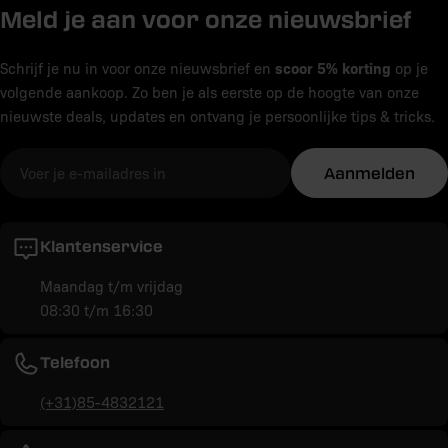
Meld je aan voor onze nieuwsbrief
gainers
,
fatburners
en
creatine
.
perfect om jouw spierherstel en spiergroei te bevorderen.
MuscleTech kopen
scoor 5% korting
Schrijf je nu in voor onze nieuwsbrief en
op je
Ook de
Cell Tech
creatine blend, de
SX-7 Black Onyx Shatter
volgende aankoop. Zo ben je als eerste op de hoogte van onze
Pumped
pre-workout en de
Hydroxycut Hardcore Super
Doordat MuscleTech zo veel investeert in het onderzoeken
nieuwste deals, updates en ontvang je persoonlijke tips & tricks.
Elite
burner zijn supplementen die vaak over de toonbank
en ontwikkelen van de supplementen is het merk in staat
vliegen.
om écht hoge kwaliteit te leveren. En zeg nou zelf, we
E-
willen toch allemaal het beste voor onszelf wanneer we
Aanmelden
mail
bezig zijn met het behalen van onze doelen?
Of je al fan bent van MuscleTech of het voor de eerste keer
Klantenservice
gaat proberen, bij Supspace krijg je waar voor je geld en
Maandag t/m vrijdag
heb je gegarandeerd de beste deal te pakken.
08:30 t/m 16:30
Telefoon
(+31)85-4832121