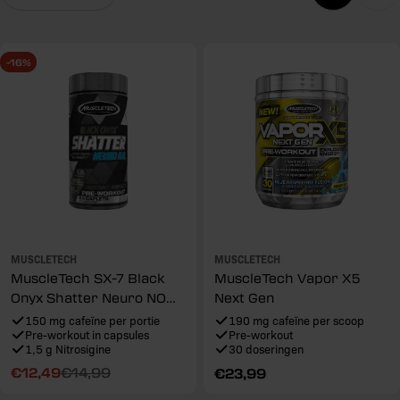
o
r
i
-16%
e
:
MUSCLETECH
MUSCLETECH
MuscleTech SX-7 Black
MuscleTech Vapor X5
Onyx Shatter Neuro NO
Next Gen
(60 caps)
150 mg cafeïne per portie
190 mg cafeïne per scoop
Pre-workout in capsules
Pre-workout
1,5 g Nitrosigine
30 doseringen
€12,49
€14,99
Reguliere
€23,99
Aanbiedingsprijs
Reguliere
prijs
prijs