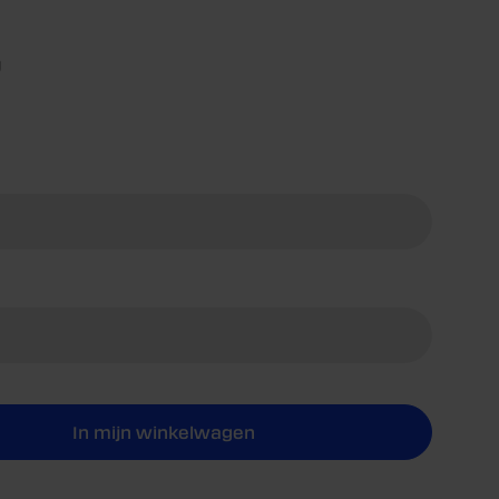
g
In mijn winkelwagen
 Active O2
ogen voor Active O2