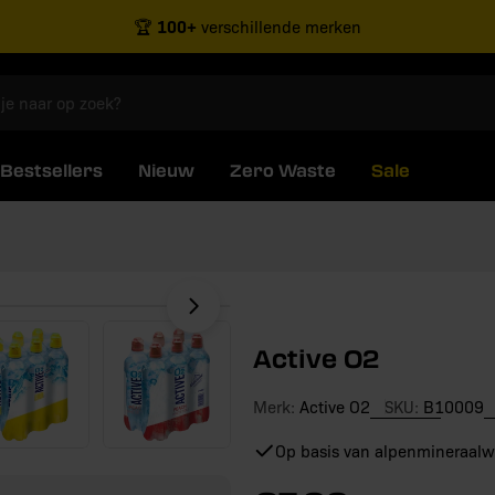
100+
🏆
verschillende merken
Bestsellers
Nieuw
Zero Waste
Sale
Open media 1 in modaal vens
Active O2
Merk:
Active O2
SKU:
B10009
Op basis van alpenmineraalw