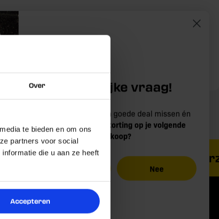
-
Belangrijke vraag!
Over
Wil jij nooit meer een goede deal missen én
5% korting op je volgende
profiteren van
 media te bieden en om ons
aankoop?
ze partners voor social
nformatie die u aan ze heeft
chillende merken
Gratis verzen
Ja
Nee
Accepteren