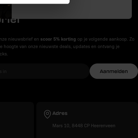
 aan voor onze
rief
scoor 5% korting
 onze nieuwsbrief en
op je volgende aankoop. Zo
 de hoogte van onze nieuwste deals, updates en ontvang je
icks.
Aanmelden
Adres
Mars 10, 8448 CP Heerenveen