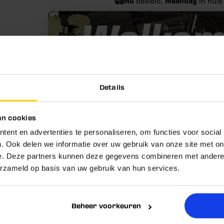
Nu
maandag
besteld,
in huis
Gratis
verzending vanaf € 40,
100+
verschillende merken
Details
n cookies
ent en advertenties te personaliseren, om functies voor social
. Ook delen we informatie over uw gebruik van onze site met on
e. Deze partners kunnen deze gegevens combineren met andere i
teld, morgen in huis
100+ vers
erzameld op basis van uw gebruik van hun services.
Beheer voorkeuren