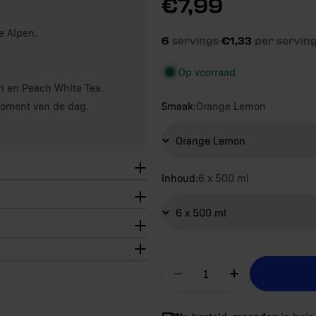
Reguliere
€7,99
prijs
e Alpen.
6
servings
·
€1,33
per servin
Op voorraad
on en Peach White Tea.
 moment van de dag.
Smaak:
Orange Lemon
Inhoud:
6 x 500 ml
Aantal
Aantal verlagen voor
Aantal verh