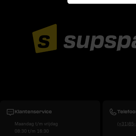
Klantenservice
Telefoo
Maandag t/m vrijdag
(+31)85
08:30 t/m 16:30