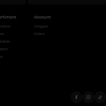
ortiment
Account
orkout
Inloggen
ine
Orders
shakes
repen
os
Translation miss
Translati
Tra