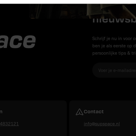
Meld je
nieuwsb
Schrijf je nu in voor
ben je als eerste op
persoonlijke tips & tr
E-
mail
n
Contact
-4832121
info@supspace.nl