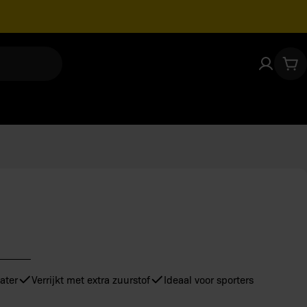
Voor
morgen
🏠
22:00 besteld,
in huis
Win
ter
Open 
ater
Verrijkt met extra zuurstof
Ideaal voor sporters