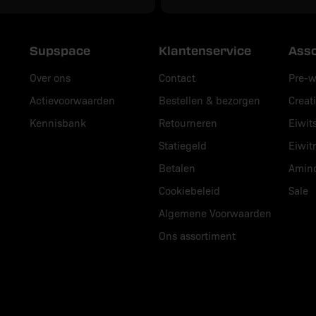
Supspace
Klantenservice
Ass
Over ons
Contact
Pre-w
Actievoorwaarden
Bestellen & bezorgen
Creat
Kennisbank
Retourneren
Eiwit
Statiegeld
Eiwit
Betalen
Amin
Cookiebeleid
Sale
Algemene Voorwaarden
Ons assortiment