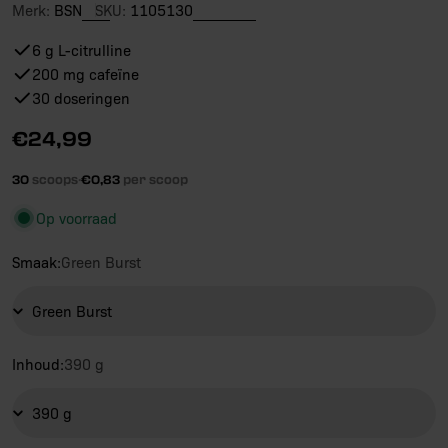
Merk:
BSN
SKU:
1105130
6 g L-citrulline
200 mg cafeïne
30 doseringen
Reguliere
€24,99
prijs
30
scoops
·
€0,83
per scoop
Op voorraad
Smaak:
Green Burst
Inhoud:
390 g