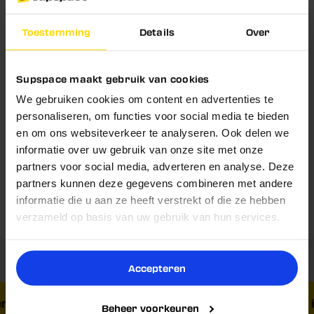
Beta-alanine, Rhodiola rosea en cholinebitartraat in
de formule
Toestemming
Details
Over
Schrijf je nu in en ontvang
Aangevuld met vitamine C, niacine en zink
5% korting!
Neem ongeveer 15 tot 30 minuten voor je training
Supspace maakt gebruik van cookies
Belangrijke vraag!
We gebruiken cookies om content en advertenties te
Blijf op de hoogte van nieuwe producten,
slimme tips en exclusieve kortingen.
personaliseren, om functies voor social media te bieden
Voedingswaarden
Wil jij nooit meer een goede deal missen én
en om ons websiteverkeer te analyseren. Ook delen we
Voornaam
5% korting op je volgende
profiteren van
informatie over uw gebruik van onze site met onze
Gebruik & Dosering
aankoop?
partners voor social media, adverteren en analyse. Deze
partners kunnen deze gegevens combineren met andere
Email
Omschrijving
informatie die u aan ze heeft verstrekt of die ze hebben
Ja
Nee
verzameld op basis van uw gebruik van hun services.
Reviews
Nu inschrijven
Accepteren
rzending vanaf € 40,-
Vandaag besteld, morgen in
Beheer voorkeuren