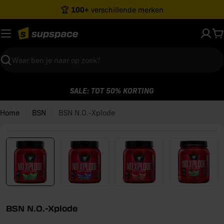
Ga
100+
🏆
verschillende merken
naar
inhoud
W
Zoeken
SALE: TOT 50% KORTING
Home
BSN
BSN N.O.-Xplode
Open media 0 in modaal venster
BSN N.O.-Xplode