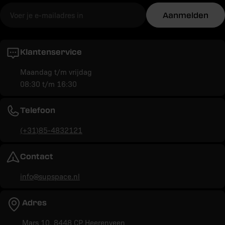
E-
Aanmelden
mail
Klantenservice
Maandag t/m vrijdag
08:30 t/m 16:30
Telefoon
(+31)85-4832121
Contact
info@supspace.nl
Adres
Mars 10, 8448 CP Heerenveen