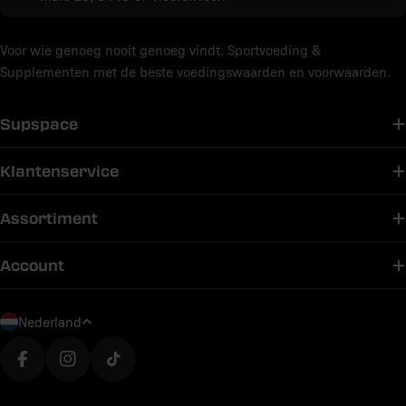
Voor wie genoeg nooit genoeg vindt. Sportvoeding &
Supplementen met de beste voedingswaarden en voorwaarden.
Supspace
Klantenservice
Assortiment
Account
L
Nederland
a
n
Translation missing: nl.general.social.links.facebook
Translation missing: nl.general.social.links.in
Translation missing: nl.general.social.link
d