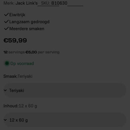
Merk:
Jack Link's
SKU:
B10630
Eiwitrijk
Langzaam gedroogd
Meerdere smaken
Reguliere
€59,99
prijs
12
servings
·
€5,00
per serving
Op voorraad
Smaak:
Teriyaki
Inhoud:
12 x 60 g