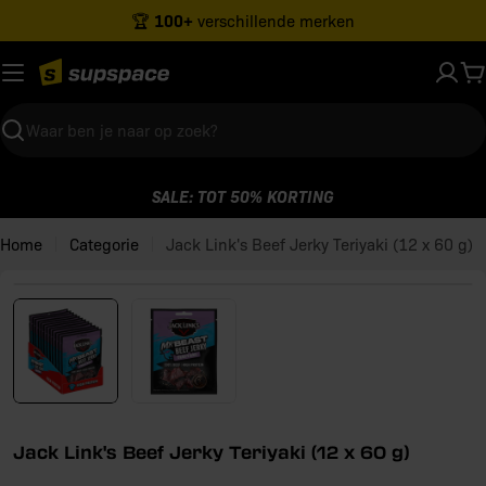
Ga
100+
🏆
verschillende merken
naar
inhoud
W
Zoeken
SALE: TOT 50% KORTING
Home
Categorie
Jack Link's Beef Jerky Teriyaki (12 x 60 g)
Open media 0 in modaal venster
Jack Link's Beef Jerky Teriyaki (12 x 60 g)