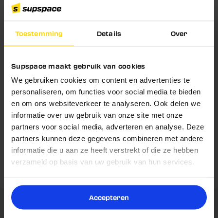
Het vlees wordt langzaam gedroogd: voor ongeveer
100 gram jerky gaat zo'n 200 gram vlees
Verkrijgbaar in verschillende smaken, zoals Original,
Toestemming
Details
Over
Schrijf je nu in en ontvang
Sweet & Hot en Teriyaki
5% korting!
Handig per zakje verpakt, ideaal als tussendoortje of
Supspace maakt gebruik van cookies
na het sporten
Belangrijke vraag!
We gebruiken cookies om content en advertenties te
Blijf op de hoogte van nieuwe producten,
slimme tips en exclusieve kortingen.
personaliseren, om functies voor social media te bieden
Wil jij nooit meer een goede deal missen én
en om ons websiteverkeer te analyseren. Ook delen we
Voedingswaarden
Voornaam
5% korting op je volgende
profiteren van
informatie over uw gebruik van onze site met onze
aankoop?
partners voor social media, adverteren en analyse. Deze
Gebruik & Dosering
partners kunnen deze gegevens combineren met andere
Email
informatie die u aan ze heeft verstrekt of die ze hebben
Ja
Nee
Omschrijving
verzameld op basis van uw gebruik van hun services.
Reviews
Nu inschrijven
Accepteren