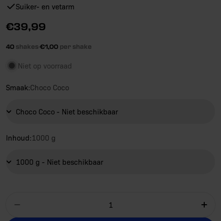
Suiker- en vetarm
Reguliere
€39,99
prijs
40
shakes
·
€1,00
per shake
Niet op voorraad
Smaak:
Choco Coco
Inhoud:
1000 g
Aantal
Aantal verlagen voor Applied Nutrition IS
Aan