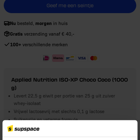
Geef me een seintje
Nu
morgen
besteld,
in huis
Gratis
verzending vanaf € 40,-
100+
verschillende merken
Applied Nutrition ISO-XP Choco Coco (1000
g)
Levert 22,5 g eiwit per portie van 25 g uit zuiver
whey-isolaat
Vrijwel lactosevrij met slechts 0,1 g lactose
Suikervrije en vetarme formule
Eiwitten dragen bij aan de groei en het behoud van
spiermassa