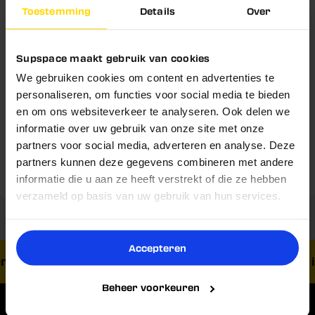
Ideaal voor serieuze atleten en wie goed op de
Toestemming
Details
Over
Schrijf je nu in en ontvang
voedingsinname let
5% korting!
Supspace maakt gebruik van cookies
Belangrijke vraag!
We gebruiken cookies om content en advertenties te
Blijf op de hoogte van nieuwe producten,
Voedingswaarden
slimme tips en exclusieve kortingen.
personaliseren, om functies voor social media te bieden
Wil jij nooit meer een goede deal missen én
en om ons websiteverkeer te analyseren. Ook delen we
Gebruik & Dosering
Voornaam
5% korting op je volgende
profiteren van
informatie over uw gebruik van onze site met onze
aankoop?
partners voor social media, adverteren en analyse. Deze
Omschrijving
partners kunnen deze gegevens combineren met andere
Email
Reviews
informatie die u aan ze heeft verstrekt of die ze hebben
Ja
Nee
verzameld op basis van uw gebruik van hun services.
Nu inschrijven
Accepteren
rzending vanaf € 40,-
Vandaag besteld, morgen in
Beheer voorkeuren