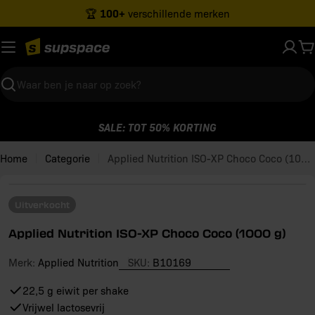
Ga
100+
🏆
verschillende merken
naar
inhoud
W
Zoeken
SALE: TOT 50% KORTING
Home
Categorie
Applied Nutrition ISO-XP Choco Coco (1000 g)
Open media 0 in modaal venster
Uitverkocht
Applied Nutrition ISO-XP Choco Coco (1000 g)
Merk:
Applied Nutrition
SKU:
B10169
22,5 g eiwit per shake
Vrijwel lactosevrij