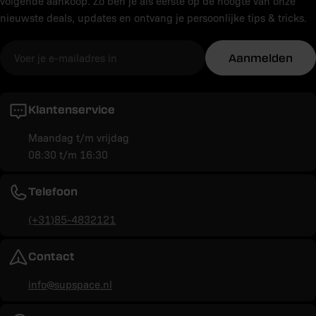
volgende aankoop. Zo ben je als eerste op de hoogte van onze
nieuwste deals, updates en ontvang je persoonlijke tips & tricks.
E-
Aanmelden
mail
Klantenservice
Maandag t/m vrijdag
08:30 t/m 16:30
Telefoon
(+31)85-4832121
Contact
info@supspace.nl