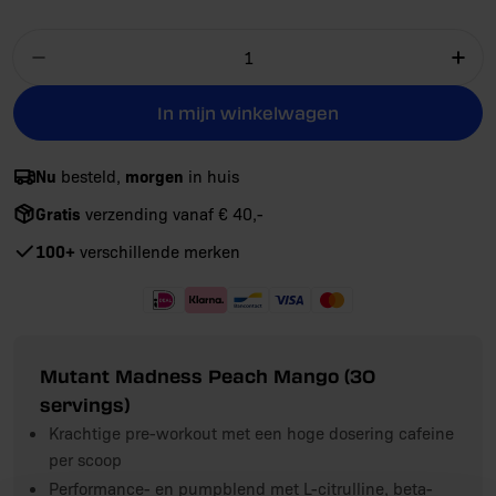
Aantal
Aantal verlagen voor Mutant Madness Pea
Aan
In mijn winkelwagen
Nu
morgen
besteld,
in huis
Gratis
verzending vanaf € 40,-
100+
verschillende merken
Mutant Madness Peach Mango (30
servings)
Krachtige pre-workout met een hoge dosering cafeine
per scoop
Performance- en pumpblend met L-citrulline, beta-