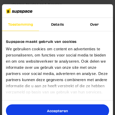
alanine, taurine en L-tyrosine
Caffeine- en energiecomplex met coffea arabica-
extract en cafeinecitraat
Aangevuld met vitamine B6, B12 en niacine voor een
Toestemming
Details
Over
Schrijf je nu in en ontvang
normale energiestofwisseling
5% korting!
Gepatenteerde BioPerine voor een optimale opname
Supspace maakt gebruik van cookies
Goed voor 30 trainingen, geschikt voor elke vorm van
Belangrijke vraag!
We gebruiken cookies om content en advertenties te
sport
Blijf op de hoogte van nieuwe producten,
slimme tips en exclusieve kortingen.
personaliseren, om functies voor social media te bieden
Wil jij nooit meer een goede deal missen én
en om ons websiteverkeer te analyseren. Ook delen we
Voornaam
5% korting op je volgende
profiteren van
informatie over uw gebruik van onze site met onze
Voedingswaarden
aankoop?
partners voor social media, adverteren en analyse. Deze
partners kunnen deze gegevens combineren met andere
Email
Gebruik & Dosering
informatie die u aan ze heeft verstrekt of die ze hebben
Ja
Nee
verzameld op basis van uw gebruik van hun services.
Omschrijving
Nu inschrijven
Reviews
Accepteren