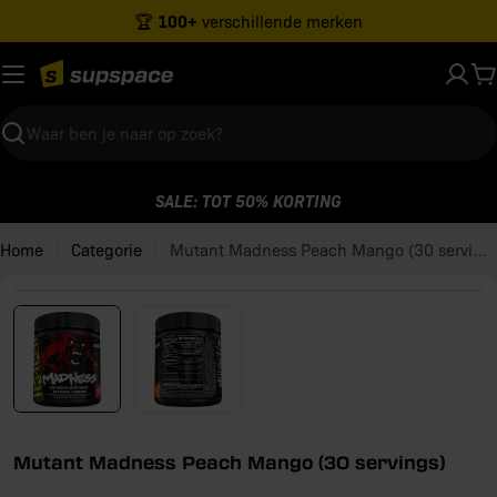
Ga
100+
🏆
verschillende merken
naar
inhoud
W
Zoeken
SALE: TOT 50% KORTING
Home
Categorie
Mutant Madness Peach Mango (30 servings)
Open media 0 in modaal venster
Mutant Madness Peach Mango (30 servings)