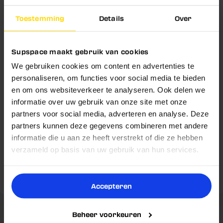
een complete inname
Toestemming
Details
Over
Verrijkt met 50 mg AstraGin voor de opname
Schrijf je nu in en ontvang
Hydraterende drank voor elk moment van de dag, op
5% korting!
trainingsdagen en rustdagen
Supspace maakt gebruik van cookies
Belangrijke vraag!
30 doseringen per pot in een selectie energieke
We gebruiken cookies om content en advertenties te
Blijf op de hoogte van nieuwe producten,
smaken
slimme tips en exclusieve kortingen.
personaliseren, om functies voor social media te bieden
Wil jij nooit meer een goede deal missen én
en om ons websiteverkeer te analyseren. Ook delen we
Voornaam
5% korting op je volgende
profiteren van
informatie over uw gebruik van onze site met onze
aankoop?
Voedingswaarden
partners voor social media, adverteren en analyse. Deze
partners kunnen deze gegevens combineren met andere
Email
Gebruik & Dosering
informatie die u aan ze heeft verstrekt of die ze hebben
Ja
Nee
verzameld op basis van uw gebruik van hun services.
Omschrijving
Nu inschrijven
Reviews
Accepteren
Beheer voorkeuren