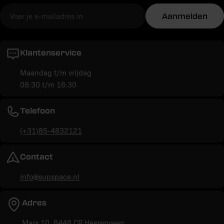
E-
Aanmelden
mail
Klantenservice
Maandag t/m vrijdag
08:30 t/m 16:30
Telefoon
(+31)85-4832121
Contact
info@supspace.nl
Adres
Mars 10, 8448 CP Heerenveen