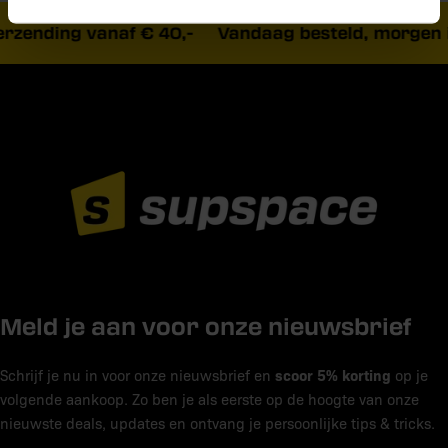
rzending vanaf € 40,-
Vandaag besteld, morgen i
Meld je aan voor onze nieuwsbrief
scoor 5% korting
Schrijf je nu in voor onze nieuwsbrief en
op je
volgende aankoop. Zo ben je als eerste op de hoogte van onze
nieuwste deals, updates en ontvang je persoonlijke tips & tricks.