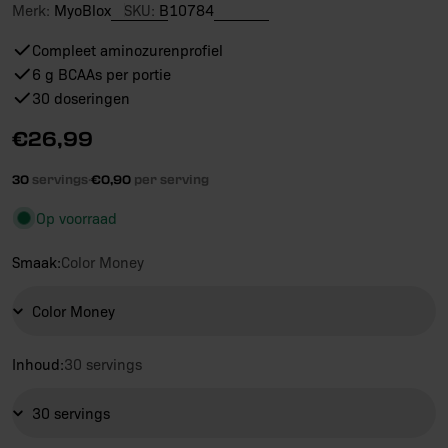
Merk:
MyoBlox
SKU:
B10784
Compleet aminozurenprofiel
6 g BCAAs per portie
30 doseringen
Reguliere
€26,99
prijs
30
servings
·
€0,90
per serving
Op voorraad
Smaak:
Color Money
Inhoud:
30 servings