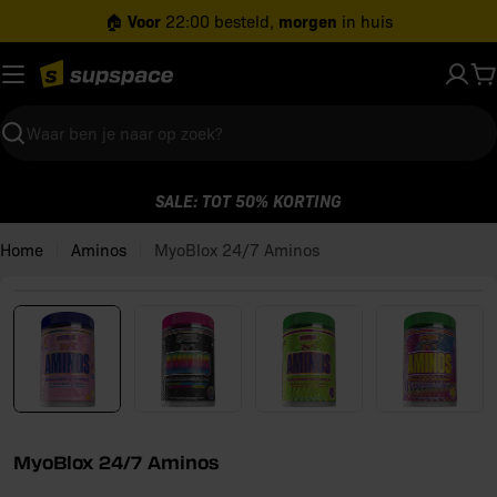
Ga
Voor
morgen
🏠
22:00 besteld,
in huis
naar
inhoud
W
Zoeken
SALE: TOT 50% KORTING
Home
Aminos
MyoBlox 24/7 Aminos
Open media 0 in modaal venster
MyoBlox 24/7 Aminos